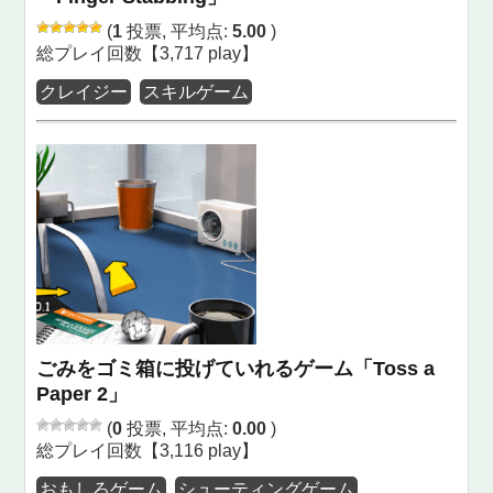
(
1
投票, 平均点:
5.00
)
総プレイ回数【3,717 play】
クレイジー
スキルゲーム
ごみをゴミ箱に投げていれるゲーム「Toss a
Paper 2」
(
0
投票, 平均点:
0.00
)
総プレイ回数【3,116 play】
おもしろゲーム
シューティングゲーム