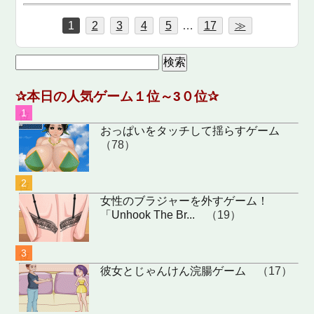
1
2
3
4
5
…
17
≫
検
索:
✰本日の人気ゲーム１位～3０位✰
位
おっぱいをタッチして揺らすゲーム
（78）
位
女性のブラジャーを外すゲーム！
「Unhook The Br...
（19）
位
彼女とじゃんけん浣腸ゲーム
（17）