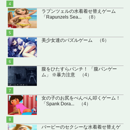
位
ラプンツェルの水着着せ替えゲーム
「Rapunzels Sea...
（8）
位
美少女達のパズルゲーム
（6）
位
腹をひたすらパンチ！ 「腹パンゲー
ム」 ※暴力注意
（4）
位
女の子のお尻をぺんぺん叩くゲーム！
「Spank Dora...
（4）
位
バービーのセクシーな水着着せ替えゲ