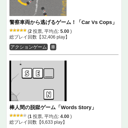
警察車両から逃げるゲーム！「Car Vs Cops」
(
2
投票, 平均点:
5.00
)
総プレイ回数【32,406 play】
アクションゲーム
車
棒人間の脱獄ゲーム「Words Story」
(
1
投票, 平均点:
4.00
)
総プレイ回数【6,633 play】