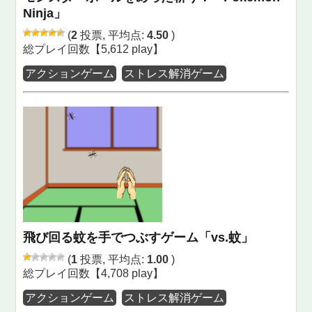
Ninja」
(
2
投票, 平均点:
4.50
)
総プレイ回数【5,612 play】
アクションゲーム
ストレス解消ゲーム
飛び回る蚊を手でつぶすゲーム「vs.蚊」
(
1
投票, 平均点:
1.00
)
総プレイ回数【4,708 play】
アクションゲーム
ストレス解消ゲーム