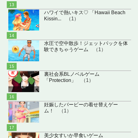
位
ハワイで熱いキス♡ 「Hawaii Beach
Kissin...
（1）
位
水圧で空中散歩！ジェットパックを体
験できちゃうゲーム
（1）
位
裏社会系BLノベルゲーム
「Protection」
（1）
位
妊娠したバービーの着せ替えゲー
ム！
（1）
位
美少女すいか早食いゲーム