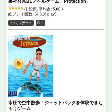
裏社会系BLノベルゲーム「Protection」
(
1
投票, 平均点:
5.00
)
総プレイ回数【4,816 play】
ノベルゲーム
ＢＬ
水圧で空中散歩！ジェットパックを体験できち
ゃうゲーム