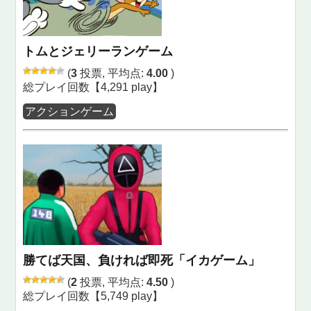
トムとジェリーランゲーム
(
3
投票, 平均点:
4.00
)
総プレイ回数【4,291 play】
アクションゲーム
勝てば天国、負ければ即死「イカゲーム」
(
2
投票, 平均点:
4.50
)
総プレイ回数【5,749 play】