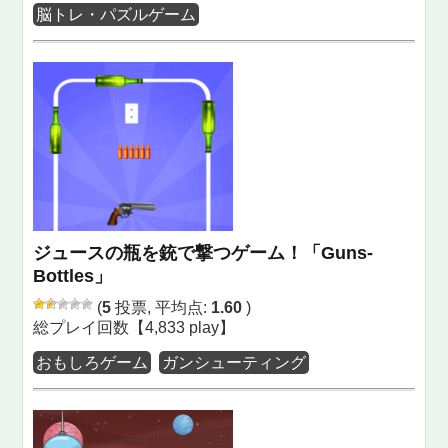
脳トレ・パズルゲーム
ジュースの瓶を銃で撃つゲーム！「Guns-
Bottles」
(
5
投票, 平均点:
1.60
)
総プレイ回数【4,833 play】
おもしろゲーム
ガンシューティング