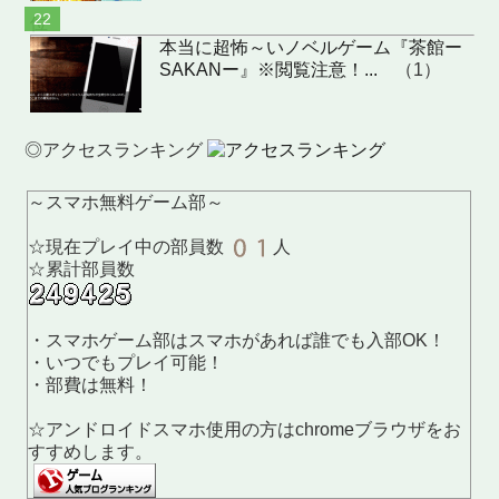
位
本当に超怖～いノベルゲーム『茶館ー
SAKANー』※閲覧注意！...
（1）
◎アクセスランキング
～スマホ無料ゲーム部～
☆現在プレイ中の部員数
人
☆累計部員数
・スマホゲーム部はスマホがあれば誰でも入部OK！
・いつでもプレイ可能！
・部費は無料！
☆アンドロイドスマホ使用の方はchromeブラウザをお
すすめします。