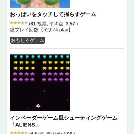
おっぱいをタッチして揺らすゲーム
(
81
投票, 平均点:
3.57
)
総プレイ回数【62,074 play】
おもしろゲーム
インベーダーゲーム風シューティングゲーム
「ALIENS」