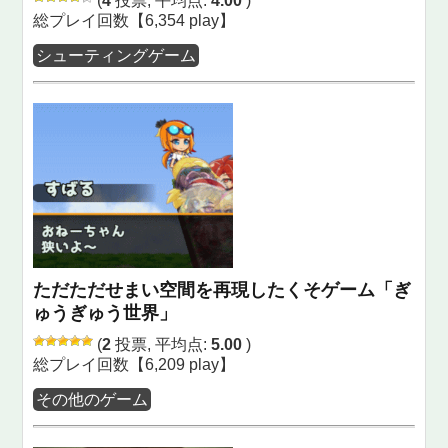
(
4
投票, 平均点:
4.00
)
総プレイ回数【6,354 play】
シューティングゲーム
ただただせまい空間を再現したくそゲーム「ぎ
ゅうぎゅう世界」
(
2
投票, 平均点:
5.00
)
総プレイ回数【6,209 play】
その他のゲーム