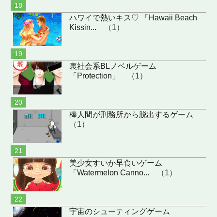
位
ハワイで熱いキス♡ 「Hawaii Beach
Kissin...
（1）
位
裏社会系BLノベルゲーム
「Protection」
（1）
位
棒人間が刑務所から脱出するゲーム
（1）
位
美少女すいか早食いゲーム
「Watermelon Canno...
（1）
位
宇宙のシューティングゲーム