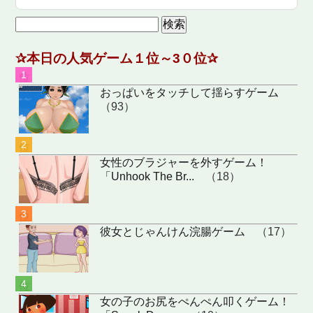
検
索:
✰本日の人気ゲーム１位～3０位✰
位
おっぱいをタッチして揺らすゲーム
（93）
位
女性のブラジャーを外すゲーム！
「Unhook The Br...
（18）
位
彼女とじゃんけん浣腸ゲーム
（17）
位
女の子のお尻をぺんぺん叩くゲーム！