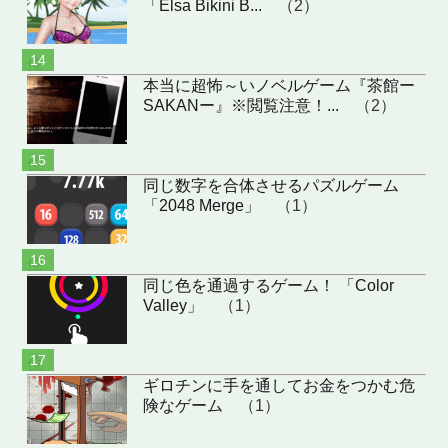
「Elsa Bikini B...
（2）
位
本当に超怖～いノベルゲーム『茶館ー
SAKANー』※閲覧注意！...
（2）
位
同じ数字を合体させるパズルゲーム
「2048 Merge」
（1）
位
同じ色を通過するゲーム！ 「Color
Valley」
（1）
位
ギロチンに手を通してお金をつかむ危
険なゲーム
（1）