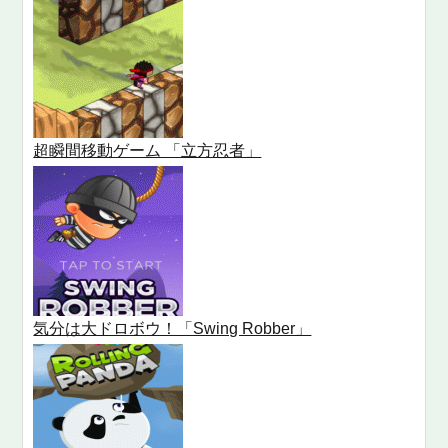
超瞬間移動ゲーム 「立方忍者」
気分は大ドロボウ！「Swing Robber」