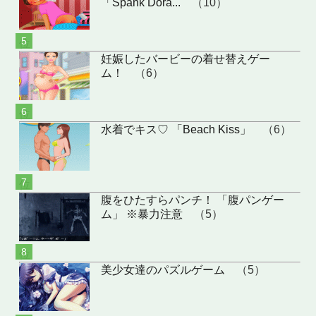
「Spank Dora...
（10）
位
妊娠したバービーの着せ替えゲー
ム！
（6）
位
水着でキス♡ 「Beach Kiss」
（6）
位
腹をひたすらパンチ！ 「腹パンゲー
ム」 ※暴力注意
（5）
位
美少女達のパズルゲーム
（5）