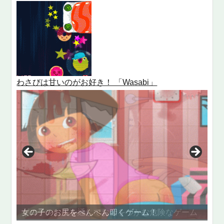
わさびは甘いのがお好き！ 「Wasabi」
ギロチンに手を通してお金をつかむ危険なゲーム
女の子のお尻をぺんぺん叩くゲーム！