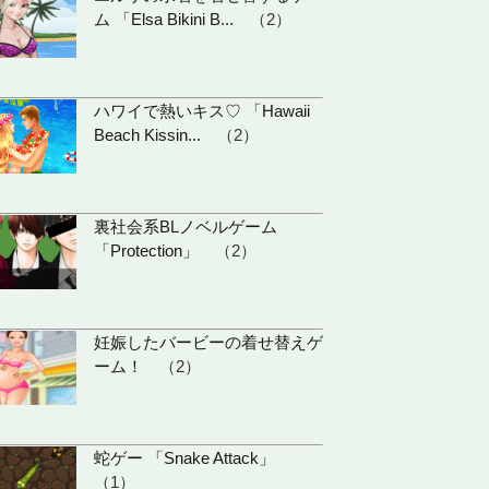
ム 「Elsa Bikini B...
（2）
ハワイで熱いキス♡ 「Hawaii
Beach Kissin...
（2）
裏社会系BLノベルゲーム
「Protection」
（2）
妊娠したバービーの着せ替えゲ
ーム！
（2）
蛇ゲー 「Snake Attack」
（1）