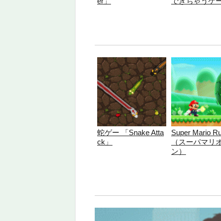
er」
できちゃうゲ
蛇ゲー 「Snake Atta
Super Mario R
ck」
（スーパマリオ
ン）