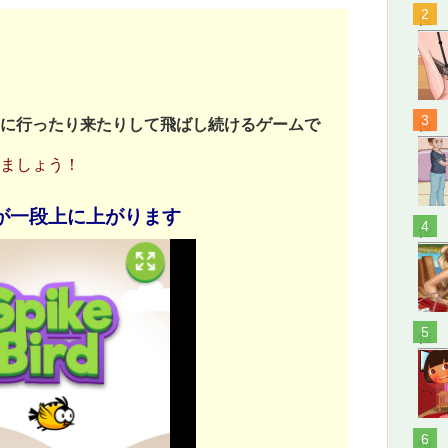
位
位
に行ったり来たりして飛ばし続けるゲームで
ましょう！
が一段上に上がります
位
位
位