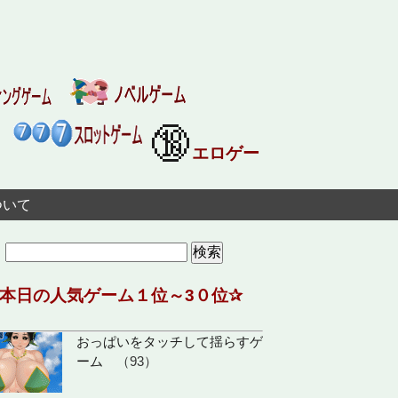
🔞
エロゲー
ついて
検
索:
✰本日の人気ゲーム１位～3０位✰
おっぱいをタッチして揺らすゲ
ーム
（93）