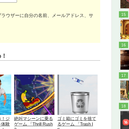
ブラウザーに自分の名前、メールアドレス、サ
位
位
め！
位
位
歩！ジ
絶叫マシーンに乗る
ゴミ箱にゴミを捨て
を体験
ゲーム 「Thrill Rush
るゲーム 「Trash I