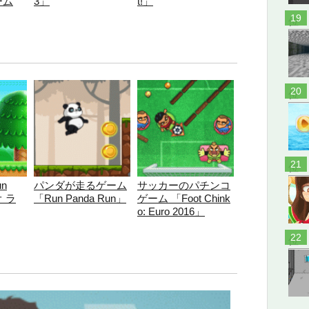
ーム
3」
t!」
位
位
位
un
パンダが走るゲーム
サッカーのパチンコ
 ラ
「Run Panda Run」
ゲーム 「Foot Chink
o: Euro 2016」
位