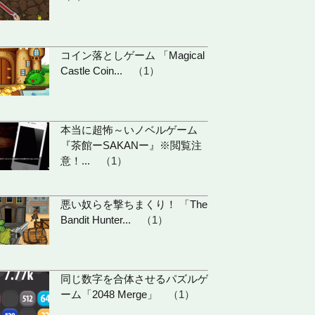
コイン落としゲーム 「Magical
Castle Coin...
（1）
本当に超怖～いノベルゲーム
『茶館ーSAKANー』※閲覧注
意！...
（1）
悪い奴らを撃ちまくり！ 「The
Bandit Hunter...
（1）
同じ数字を合体させるパズルゲ
ーム「2048 Merge」
（1）