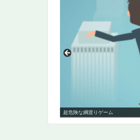
超危険な綱渡りゲーム
女の子のお尻をぺんぺん叩くゲー