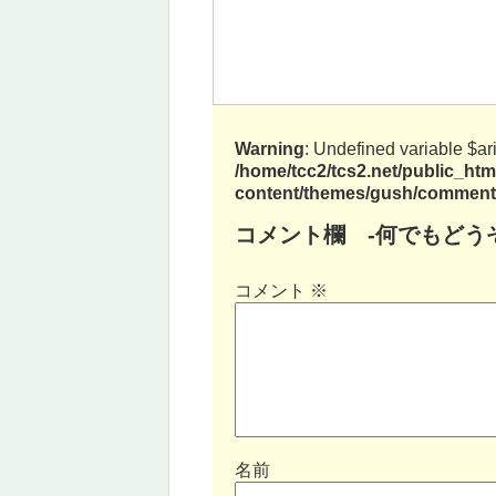
Warning
: Undefined variable $ar
/home/tcc2/tcs2.net/public_ht
content/themes/gush/comment
コメント欄 -何でもどうぞ
コメント
※
名前