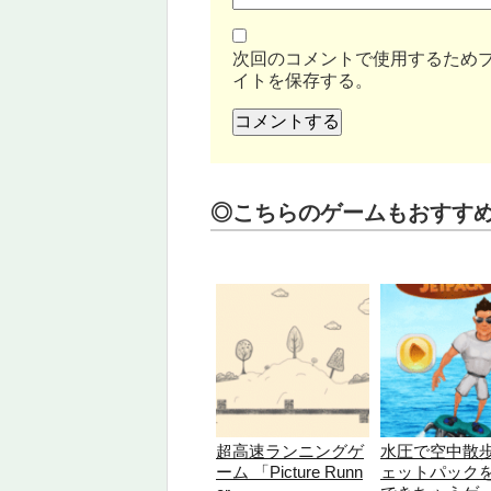
次回のコメントで使用するため
イトを保存する。
◎こちらのゲームもおすす
超高速ランニングゲ
水圧で空中散
ーム 「Picture Runn
ェットパック