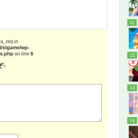
位
ia_req in
ml/stgame/wp-
s.php
on line
6
位
-
位
位