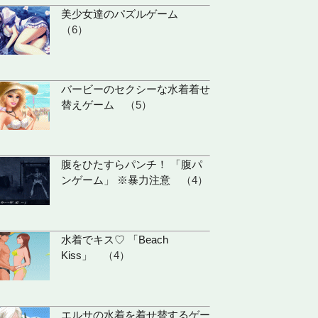
美少女達のパズルゲーム
（6）
バービーのセクシーな水着着せ
替えゲーム
（5）
腹をひたすらパンチ！ 「腹パ
ンゲーム」 ※暴力注意
（4）
水着でキス♡ 「Beach
Kiss」
（4）
エルサの水着を着せ替するゲー