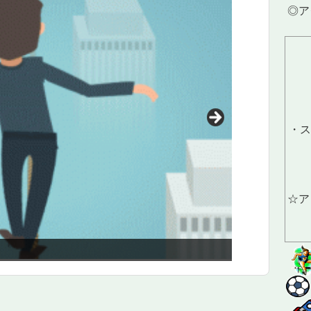
◎ア
・ス
☆ア
ム！