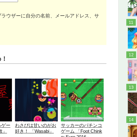
ブラウザーに自分の名前、メールアドレス、サ
位
位
め！
位
位
ルゲー
わさびは甘いのがお
サッカーのパチンコ
敷」
好き！ 「Wasabi」
ゲーム 「Foot Chink
o: Euro 2016」