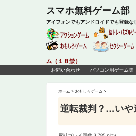
スマホ無料ゲーム部
アイフォンでもアンドロイドでも登録な
ム（１８禁）
お問い合わせ
パソコン用ゲーム集
ホーム
>
おもしろゲーム
>
逆転裁判？…いや
累計プレイ回数 3,785 play