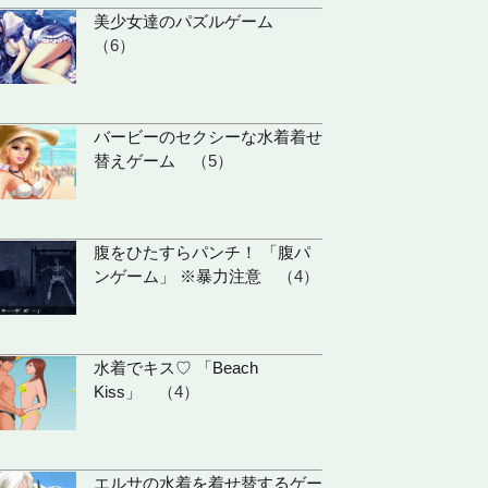
美少女達のパズルゲーム
（6）
バービーのセクシーな水着着せ
替えゲーム
（5）
腹をひたすらパンチ！ 「腹パ
ンゲーム」 ※暴力注意
（4）
水着でキス♡ 「Beach
Kiss」
（4）
エルサの水着を着せ替するゲー