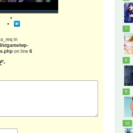
位
ia_req in
ml/stgame/wp-
s.php
on line
6
位
-
位
位