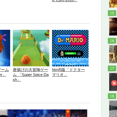
位
位
位
ゲーム
唐揚げの大冒険ゲー
html5版「ドクター
er」
ム 「Super Spice Da
マリオ」
sh」
位