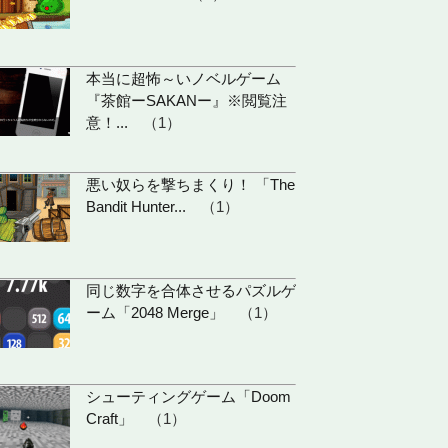
本当に超怖～いノベルゲーム
『茶館ーSAKANー』※閲覧注
意！...
（1）
悪い奴らを撃ちまくり！ 「The
Bandit Hunter...
（1）
同じ数字を合体させるパズルゲ
ーム「2048 Merge」
（1）
シューティングゲーム「Doom
Craft」
（1）