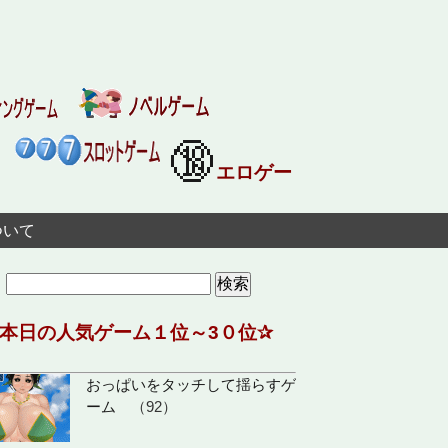
🔞
エロゲー
ついて
検
索:
✰本日の人気ゲーム１位～3０位✰
おっぱいをタッチして揺らすゲ
ーム
（92）